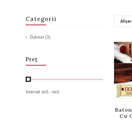
Categorii
Afișar
Dulciuri
(3)
Preț
Interval:
lei
5
- lei
5
Baton
Cu 