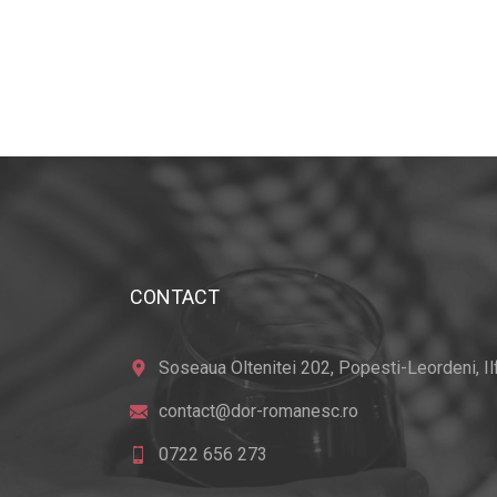
CONTACT
Soseaua Oltenitei 202, Popesti-Leordeni, Ilfo
contact@dor-romanesc.ro
0722 656 273