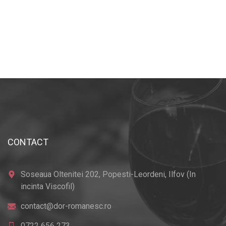
CONTACT
Soseaua Oltenitei 202, Popesti-Leordeni, Ilfov (In
incinta Viscofil)
contact@dor-romanesc.ro
0722 656 273