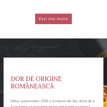
Vezi mai multe
DOR DE ORIGINE
ROMÂNEASCĂ
Deloc surprinzator ,DOR s-a nascut din dor, dorul de a
fost odata ca niciodata,de locurile natale,pe timpul