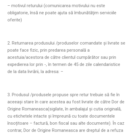
– motivul returului (comunicarea motivului nu este
obligatorie, însă ne poate ajuta să îmbunătăţim serviciile
oferite)
2. Returnarea produsului /produselor comandate şi livrate se
poate face fizic, prin predarea personală a
acestuia/acestora de către clientul cumpărător sau prin
expedierea lor prin -, în termen de 45 de zile calendaristice
de la data livrării, la adresa: –
3. Produsul /produsele propuse spre retur trebuie să fie în
aceeași stare în care acestea au fost livrate de către Dor de
Origine Romaneasca(sigilate, în ambalajul şi cutia originală,
cu etichetele intacte şi împreună cu toate documentele
însoțitoare – factură, bon fiscal sau alte documente). În caz
contrar, Dor de Origine Romaneasca are dreptul de a refuza