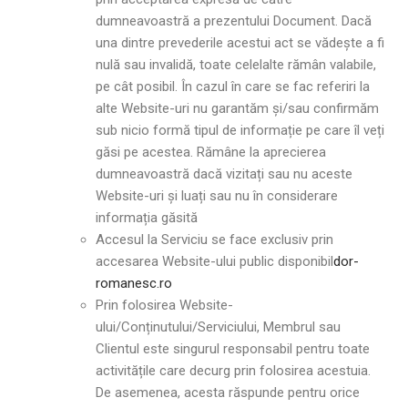
dumneavoastră a prezentului Document. Dacă
una dintre prevederile acestui act se vădește a fi
nulă sau invalidă, toate celelalte rămân valabile,
pe cât posibil. În cazul în care se fac referiri la
alte Website-uri nu garantăm și/sau confirmăm
sub nicio formă tipul de informație pe care îl veți
găsi pe acestea. Rămâne la aprecierea
dumneavoastră dacă vizitați sau nu aceste
Website-uri și luați sau nu în considerare
informația găsită
Accesul la Serviciu se face exclusiv prin
accesarea Website-ului public disponibil
dor-
romanesc.ro
Prin folosirea Website-
ului/Conținutului/Serviciului, Membrul sau
Clientul este singurul responsabil pentru toate
activitățile care decurg prin folosirea acestuia.
De asemenea, acesta răspunde pentru orice