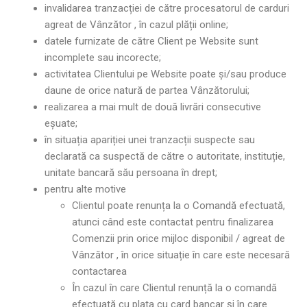
invalidarea tranzacției de către procesatorul de carduri
agreat de Vânzător , în cazul plății online;
datele furnizate de către Client pe Website sunt
incomplete sau incorecte;
activitatea Clientului pe Website poate și/sau produce
daune de orice natură de partea Vânzătorului;
realizarea a mai mult de două livrări consecutive
eșuate;
în situația apariției unei tranzacții suspecte sau
declarată ca suspectă de către o autoritate, instituție,
unitate bancară său persoana în drept;
pentru alte motive
Clientul poate renunța la o Comandă efectuată,
atunci când este contactat pentru finalizarea
Comenzii prin orice mijloc disponibil / agreat de
Vânzător , în orice situație în care este necesară
contactarea
În cazul în care Clientul renunță la o comandă
efectuată cu plata cu card bancar și în care