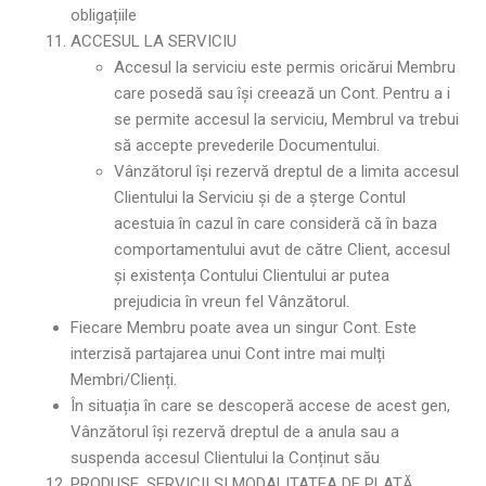
obligațiile
ACCESUL LA SERVICIU
Accesul la serviciu este permis oricărui Membru
care posedă sau își creează un Cont. Pentru a i
se permite accesul la serviciu, Membrul va trebui
să accepte prevederile Documentului.
Vânzătorul își rezervă dreptul de a limita accesul
Clientului la Serviciu și de a șterge Contul
acestuia în cazul în care consideră că în baza
comportamentului avut de către Client, accesul
și existența Contului Clientului ar putea
prejudicia în vreun fel Vânzătorul.
Fiecare Membru poate avea un singur Cont. Este
interzisă partajarea unui Cont intre mai mulți
Membri/Clienți.
În situația în care se descoperă accese de acest gen,
Vânzătorul își rezervă dreptul de a anula sau a
suspenda accesul Clientului la Conținut său
PRODUSE, SERVICII ȘI MODALITATEA DE PLATĂ