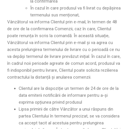
la confirmarea
În cazul în care produsul va fi livrat cu depășirea
termenului sus menționat,
Vânzătorul va informa Clientul prin e-mail, în termen de 48
de ore de la confirmarea Comenzii, caz în care, Clientul
poate renunța în scris la comandă. În această situație,
Vânzătorul va informa Clientul prin e-mail și va agrea cu
acesta prelungirea termenului de livrare cu o perioadă ce nu
va depăși termenul de livrare prevăzut inițial. În cazul în care,
în cadrul noii perioade agreate de comun acord, produsul va
fi indisponibil pentru livrare, Clientul poate solicita rezilierea
contractului la distanță și anularea comenzii.
Clientul are la dispoziție un termen de 24 de ore de la
data emiterii notificării de informare pentru a-și
exprima opțiunea privind produsul
Lipsa primirii de către Vânzător a unui răspuns din
partea Clientului în termenul precizat, se va considera
ca accept tacit al acestuia pentru prelungirea