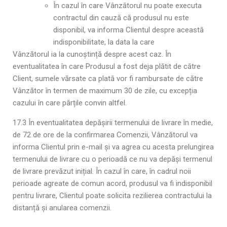
În cazul în care Vânzătorul nu poate executa
contractul din cauză că produsul nu este
disponibil, va informa Clientul despre această
indisponibilitate, la data la care
Vânzătorul ia la cunoștință despre acest caz. În
eventualitatea în care Produsul a fost deja plătit de către
Client, sumele vărsate ca plată vor fi rambursate de către
Vânzător în termen de maximum 30 de zile, cu excepția
cazului în care părțile convin altfel.
17.3 În eventualitatea depășirii termenului de livrare în medie,
de 72 de ore de la confirmarea Comenzii, Vânzătorul va
informa Clientul prin e-mail și va agrea cu acesta prelungirea
termenului de livrare cu o perioadă ce nu va depăși termenul
de livrare prevăzut inițial. În cazul în care, în cadrul noii
perioade agreate de comun acord, produsul va fi indisponibil
pentru livrare, Clientul poate solicita rezilierea contractului la
distanță și anularea comenzii.