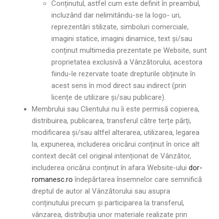
Conținutul, astfel cum este definit în preambul,
incluzând dar nelimitându-se la logo- uri,
reprezentări stilizate, simboluri comerciale,
imagini statice, imagini dinamice, text și/sau
conținut multimedia prezentate pe Website, sunt
proprietatea exclusivă a Vânzătorului, acestora
fiindu-le rezervate toate drepturile obținute în
acest sens în mod direct sau indirect (prin
licențe de utilizare și/sau publicare).
Membrului sau Clientului nu îi este permisă copierea,
distribuirea, publicarea, transferul către terțe părți,
modificarea și/sau altfel alterarea, utilizarea, legarea
la, expunerea, includerea oricărui conținut în orice alt
context decât cel original intenționat de Vânzător,
includerea oricărui conținut în afara Website-ului
dor-
romanesc.ro
îndepărtarea însemnelor care semnifică
dreptul de autor al Vânzătorului sau asupra
conținutului precum și participarea la transferul,
vânzarea, distribuția unor materiale realizate prin