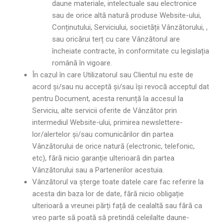
daune materiale, intelectuale sau electronice
sau de orice altă natură produse Website-ului,
Conținutului, Serviciului, societății Vânzătorului, ,
sau oricărui terț cu care Vânzătorul are
încheiate contracte, în conformitate cu legislația
română în vigoare.
În cazul în care Utilizatorul sau Clientul nu este de
acord și/sau nu acceptă și/sau își revocă acceptul dat
pentru Document, acesta renunță la accesul la
Serviciu, alte servicii oferite de Vânzător prin
intermediul Website-ului, primirea newslettere-
lor/alertelor și/sau comunicărilor din partea
Vânzătorului de orice natură (electronic, telefonic,
etc), fără nicio garanție ulterioară din partea
Vânzătorului sau a Partenerilor acestuia.
Vânzătorul va șterge toate datele care fac referire la
acesta din baza lor de date, fără nicio obligație
ulterioară a vreunei părți față de cealaltă sau fără ca
vreo parte să poată să pretindă celeilalte daune-