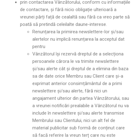
prin contactarea Vânzătorului, conform cu informațiile
de contactare, și fără nicio obligație ulterioară a
vreunei părți față de cealaltă sau fără ca vreo parte să
poată să pretindă celeilalte daune-interese.
Renunțarea la primirea newslettere-lor și/sau
alertelor nu implică renunțarea la acceptul dat
pentru
Vânzătorul își rezervă dreptul de a selecționa
persoanele cărora le va trimite newslettere
și/sau alerte cât și dreptul de a elimina din baza
sa de date orice Membru sau Client care și-a
exprimat anterior consimțământul de a primi
newslettere și/sau alerte, fără nici un
angajament ulterior din partea Vânzătorului, sau
a vreunei notificări prealabile a Vânzătorul nu va
include în newslettere și/sau alerte transmise
Membrului sau Clientului, nici un alt fel de
material publicitar sub formă de conținut care
să facă referire la vreun terț care nu este