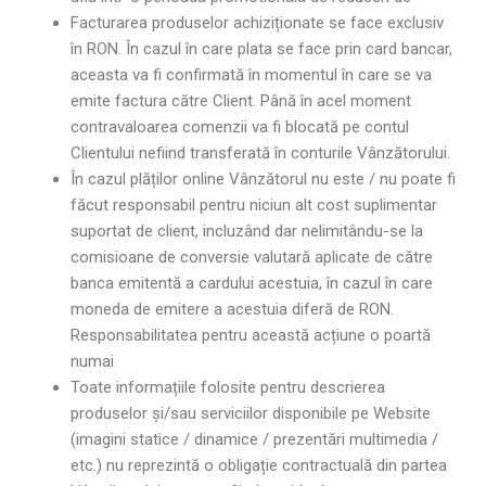
Facturarea produselor achiziționate se face exclusiv
în RON. În cazul în care plata se face prin card bancar,
aceasta va fi confirmată în momentul în care se va
emite factura către Client. Până în acel moment
contravaloarea comenzii va fi blocată pe contul
Clientului nefiind transferată în conturile Vânzătorului.
În cazul plăților online Vânzătorul nu este / nu poate fi
făcut responsabil pentru niciun alt cost suplimentar
suportat de client, incluzând dar nelimitându-se la
comisioane de conversie valutară aplicate de către
banca emitentă a cardului acestuia, în cazul în care
moneda de emitere a acestuia diferă de RON.
Responsabilitatea pentru această acțiune o poartă
numai
Toate informațiile folosite pentru descrierea
produselor și/sau serviciilor disponibile pe Website
(imagini statice / dinamice / prezentări multimedia /
etc.) nu reprezintă o obligație contractuală din partea