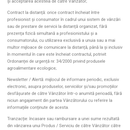
și acceptarea acesteia de către Vânzător;
Contract la distanță: orice contract încheiat între
profesionist și consumator în cadrul unui sistem de vânzări
sau de prestare de servicii la distanță organizat, fără
prezența fizică simultană a profesionistului și a
consumatorului, cu utilizarea exclusivă a unuia sau a mai
multor mijloace de comunicare la distanță, până la și inclusiv
în momentul în care este încheiat contractul, potrivit
Ordonanței de urgență nr. 34/2000 privind produsele
agroalimentare ecologice;
Newsletter / Alertă: mijlocul de informare periodic, exclusiv
electronic, asupra produselor, serviciilor și/sau promoțiilor
desfășurate de către Vânzător într-o anumită perioadă, fără
niciun angajament din partea Vânzătorului cu referire la
informațiile conținute de acesta.
Tranzacție: încasare sau rambursare a unei sume rezultată
din vânzarea unui Produs / Serviciu de către Vânzător către