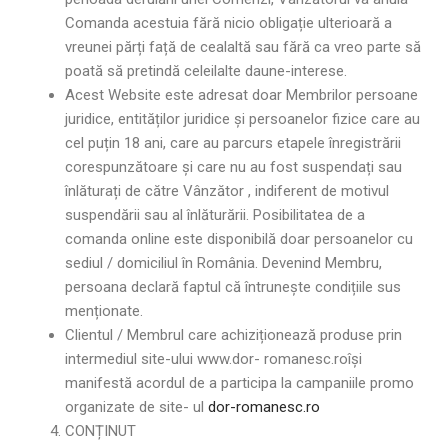
Comanda acestuia fără nicio obligație ulterioară a
vreunei părți față de cealaltă sau fără ca vreo parte să
poată să pretindă celeilalte daune-interese.
Acest Website este adresat doar Membrilor persoane
juridice, entităților juridice și persoanelor fizice care au
cel puțin 18 ani, care au parcurs etapele înregistrării
corespunzătoare și care nu au fost suspendați sau
înlăturați de către Vânzător , indiferent de motivul
suspendării sau al înlăturării. Posibilitatea de a
comanda online este disponibilă doar persoanelor cu
sediul / domiciliul în România. Devenind Membru,
persoana declară faptul că întrunește condițiile sus
menționate.
Clientul / Membrul care achiziționează produse prin
intermediul site-ului www.dor- romanesc.roîși
manifestă acordul de a participa la campaniile promo
organizate de site- ul
dor-romanesc.ro
CONȚINUT