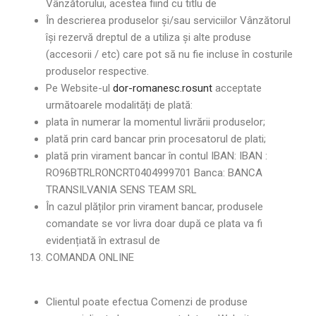
Vânzătorului, acestea fiind cu titlu de
În descrierea produselor și/sau serviciilor Vânzătorul
își rezervă dreptul de a utiliza și alte produse
(accesorii / etc) care pot să nu fie incluse în costurile
produselor respective.
Pe Website-ul
dor-romanesc.rosunt
acceptate
următoarele modalități de plată:
plata în numerar la momentul livrării produselor;
plată prin card bancar prin procesatorul de plati;
plată prin virament bancar în contul IBAN: IBAN :
RO96BTRLRONCRT0404999701 Banca: BANCA
TRANSILVANIA SENS TEAM SRL
În cazul plăților prin virament bancar, produsele
comandate se vor livra doar după ce plata va fi
evidențiată în extrasul de
COMANDA ONLINE
Clientul poate efectua Comenzi de produse