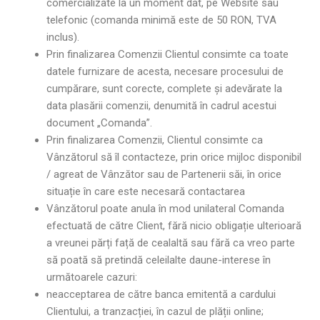
comercializate la un moment dat, pe Website sau
telefonic (comanda minimă este de 50 RON, TVA
inclus).
Prin finalizarea Comenzii Clientul consimte ca toate
datele furnizare de acesta, necesare procesului de
cumpărare, sunt corecte, complete și adevărate la
data plasării comenzii, denumită în cadrul acestui
document „Comanda”.
Prin finalizarea Comenzii, Clientul consimte ca
Vânzătorul să îl contacteze, prin orice mijloc disponibil
/ agreat de Vânzător sau de Partenerii săi, în orice
situație în care este necesară contactarea
Vânzătorul poate anula în mod unilateral Comanda
efectuată de către Client, fără nicio obligație ulterioară
a vreunei părți față de cealaltă sau fără ca vreo parte
să poată să pretindă celeilalte daune-interese în
următoarele cazuri:
neacceptarea de către banca emitentă a cardului
Clientului, a tranzacției, în cazul de plății online;