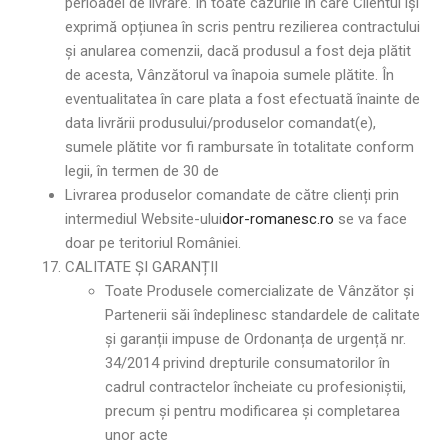
perioadei de livrare. În toate cazurile în care Clientul își
exprimă opțiunea în scris pentru rezilierea contractului
și anularea comenzii, dacă produsul a fost deja plătit
de acesta, Vânzătorul va înapoia sumele plătite. În
eventualitatea în care plata a fost efectuată înainte de
data livrării produsului/produselor comandat(e),
sumele plătite vor fi rambursate în totalitate conform
legii, în termen de 30 de
Livrarea produselor comandate de către clienți prin
intermediul Website-ului
dor-romanesc.ro
se va face
doar pe teritoriul României.
CALITATE ȘI GARANȚII
Toate Produsele comercializate de Vânzător și
Partenerii săi îndeplinesc standardele de calitate
și garanții impuse de Ordonanța de urgență nr.
34/2014 privind drepturile consumatorilor în
cadrul contractelor încheiate cu profesioniștii,
precum și pentru modificarea și completarea
unor acte