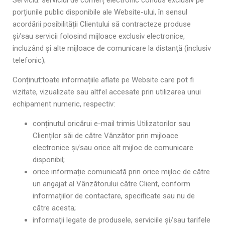
Serviciu: serviciul de comerț electronic condus exclusiv pe
porțiunile public disponibile ale Website-ului, în sensul
acordării posibilității Clientului să contracteze produse
și/sau servicii folosind mijloace exclusiv electronice,
incluzând și alte mijloace de comunicare la distanță (inclusiv
telefonic);
Conținut:toate informațiile aflate pe Website care pot fi
vizitate, vizualizate sau altfel accesate prin utilizarea unui
echipament numeric, respectiv:
conținutul oricărui e-mail trimis Utilizatorilor sau
Clienților săi de către Vânzător prin mijloace
electronice și/sau orice alt mijloc de comunicare
disponibil;
orice informație comunicată prin orice mijloc de către
un angajat al Vânzătorului către Client, conform
informațiilor de contactare, specificate sau nu de
către acesta;
informații legate de produsele, serviciile și/sau tarifele