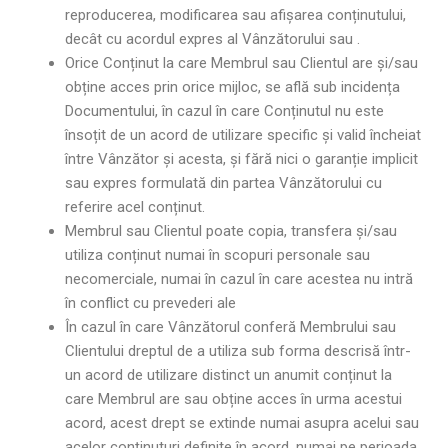
reproducerea, modificarea sau afișarea conținutului,
decât cu acordul expres al Vânzătorului sau .
Orice Conținut la care Membrul sau Clientul are și/sau
obține acces prin orice mijloc, se află sub incidența
Documentului, în cazul în care Conținutul nu este
însoțit de un acord de utilizare specific și valid încheiat
între Vânzător și acesta, și fără nici o garanție implicit
sau expres formulată din partea Vânzătorului cu
referire acel conținut.
Membrul sau Clientul poate copia, transfera și/sau
utiliza conținut numai în scopuri personale sau
necomerciale, numai în cazul în care acestea nu intră
în conflict cu prevederi ale
În cazul în care Vânzătorul conferă Membrului sau
Clientului dreptul de a utiliza sub forma descrisă într-
un acord de utilizare distinct un anumit conținut la
care Membrul are sau obține acces în urma acestui
acord, acest drept se extinde numai asupra acelui sau
acelor conținuturi definite în acord, numai pe perioada