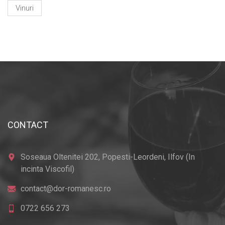
Vinuri
CONTACT
Soseaua Oltenitei 202, Popesti-Leordeni, Ilfov (In
incinta Viscofil)
contact@dor-romanesc.ro
0722 656 273