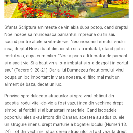
Sfanta Scriptura aminteste de vin abia dupa potop, cand dreptul
Noe incepe sa munceasca pamantul, impreuna cu fiii sai,
sadind printre altele si vita-de-vie. Necunoscand efectul vinului
insa, dreptul Noe a baut din acesta si s-a imbatat, stand gol in
cortul sau, dupa cum citim: “Noe a prins a fi lucrator de pamant
si a sadit vie. Si a baut vin si s-a imbatat si s-a dezgolit in cortul
sau” (Facere 9, 20-21). Dar al lui Dumnezeu facut omului, vinul
ocupa un loc important in viata noastra, el fiind mai mult un
aliment de baza, decat un lux.
Prinvind spre dulceata strugurilor si spre vinul obtinut din
acestia, rodul vitei-de-vie a fost vazut inca din vechime drept
simbol al fericirii si al bunastarii materiale. Cand iscoadele
poporului ales s-au intors din Canaan, acestea au adus cu ele
un strugure imens, drept marturie a bogatiei locului (Numeri 13,
24). Tot din vechime, stoarcerea strugurilor a fost vazuta drept