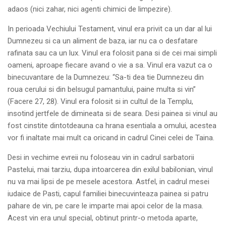
adaos (nici zahar, nici agenti chimici de limpezire).
In perioada Vechiului Testament, vinul era privit ca un dar al lui
Dumnezeu si ca un aliment de baza, iar nu ca o desfatare
rafinata sau ca un lux. Vinul era folosit pana si de cei mai simpli
oameni, aproape fiecare avand o vie a sa. Vinul era vazut ca o
binecuvantare de la Dumnezeu: “Sa-ti dea tie Dumnezeu din
roua cerului si din belsugul pamantului, paine multa si vin”
(Facere 27, 28). Vinul era folosit si in cultul de la Templu,
insotind jertfele de dimineata si de seara. Desi painea si vinul au
fost cinstite dintotdeauna ca hrana esentiala a omului, acestea
vor fi inaltate mai mult ca oricand in cadrul Cinei celei de Taina.
Desi in vechime evreii nu foloseau vin in cadrul sarbatorii
Pastelui, mai tarziu, dupa intoarcerea din exilul babilonian, vinul
nu va mai lipsi de pe mesele acestora. Astfel, in cadrul mesei
iudaice de Pasti, capul familiei binecuvinteaza painea si patru
pahare de vin, pe care le imparte mai apoi celor de la masa.
Acest vin era unul special, obtinut printr-o metoda aparte,