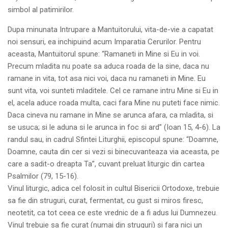
simbol al patimirilor.
Dupa minunata Intrupare a Mantuitorului, vita-de-vie a capatat
noi sensuri, ea inchipuind acum Imparatia Cerurilor. Pentru
aceasta, Mantuitorul spune: “Ramaneti in Mine si Eu in voi.
Precum mladita nu poate sa aduca roada de la sine, daca nu
ramane in vita, tot asa nici voi, daca nu ramaneti in Mine. Eu
sunt vita, voi sunteti mladitele. Cel ce ramane intru Mine si Eu in
el, acela aduce roada multa, caci fara Mine nu puteti face nimic.
Daca cineva nu ramane in Mine se arunca afara, ca mladita, si
se usuca; si le aduna si le arunca in foc si ard” (Ioan 15, 4-6). La
randul sau, in cadrul Sfintei Liturghii, episcopul spune: “Doamne,
Doamne, cauta din cer si vezi si binecuvanteaza via aceasta, pe
care a sadit-o dreapta Ta”, cuvant preluat liturgic din cartea
Psalmilor (79, 15-16).
Vinul liturgic, adica cel folosit in cultul Bisericii Ortodoxe, trebuie
sa fie din struguri, curat, fermentat, cu gust si miros firesc,
neotetit, ca tot ceea ce este vrednic de a fi adus lui Dumnezeu.
Vinul trebuie sa fie curat (numai din struguri) si fara nici un