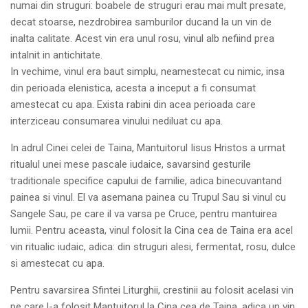
numai din struguri: boabele de struguri erau mai mult presate,
decat stoarse, nezdrobirea samburilor ducand la un vin de
inalta calitate. Acest vin era unul rosu, vinul alb nefiind prea
intalnit in antichitate.
In vechime, vinul era baut simplu, neamestecat cu nimic, insa
din perioada elenistica, acesta a inceput a fi consumat
amestecat cu apa. Exista rabini din acea perioada care
interziceau consumarea vinului nediluat cu apa.
In adrul Cinei celei de Taina, Mantuitorul Iisus Hristos a urmat
ritualul unei mese pascale iudaice, savarsind gesturile
traditionale specifice capului de familie, adica binecuvantand
painea si vinul. El va asemana painea cu Trupul Sau si vinul cu
Sangele Sau, pe care il va varsa pe Cruce, pentru mantuirea
lumii. Pentru aceasta, vinul folosit la Cina cea de Taina era acel
vin ritualic iudaic, adica: din struguri alesi, fermentat, rosu, dulce
si amestecat cu apa.
Pentru savarsirea Sfintei Liturghii, crestinii au folosit acelasi vin
pe care l-a folosit Mantuitorul la Cina cea de Taina, adica un vin