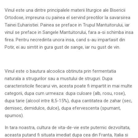
Vinul este una dintre principalele materii liturgice ale Bisericii
Ortodoxe, impreuna cu painea el servind preotilor la savarsirea
Tainei Euharistiei. Painea se preface in Trupul Mantuitorului, iar
vinul se preface in Sangele Mantuitorului, fara a-si schimba insa
firea. Pentru necredinta unora insa, cand s-au impartasit din
Potir, ei au simtit in gura gust de sange, iar nu gust de vin.
Vinul este o bautura alcoolica obtinuta prin fermentatia
naturala a strugurilor sau a mustului de struguri. Dupa
caracteristicile fiecarui vin, acesta poate fi impartit in mai multe
categorii, dupa cum urmeaza: dupa culoare (alb, rosu, rose),
dupa tarie (alcool intre 8,5-15%), dupa cantitatea de zahar (sec,
demisec, demidulce, dulce), dupa efervescenta (spumant,
spumos).
In tara noastra, cultura de vita-de-vie este puternic dezvoltata,
aceasta putand fi situata imediat dupa cea din Franta, Italia si