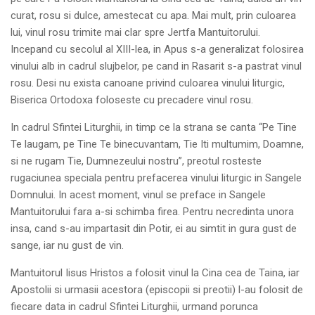
curat, rosu si dulce, amestecat cu apa. Mai mult, prin culoarea
lui, vinul rosu trimite mai clar spre Jertfa Mantuitorului.
Incepand cu secolul al XIII-lea, in Apus s-a generalizat folosirea
vinului alb in cadrul slujbelor, pe cand in Rasarit s-a pastrat vinul
rosu. Desi nu exista canoane privind culoarea vinului liturgic,
Biserica Ortodoxa foloseste cu precadere vinul rosu.
In cadrul Sfintei Liturghii, in timp ce la strana se canta “Pe Tine
Te laugam, pe Tine Te binecuvantam, Tie Iti multumim, Doamne,
si ne rugam Tie, Dumnezeului nostru”, preotul rosteste
rugaciunea speciala pentru prefacerea vinului liturgic in Sangele
Domnului. In acest moment, vinul se preface in Sangele
Mantuitorului fara a-si schimba firea. Pentru necredinta unora
insa, cand s-au impartasit din Potir, ei au simtit in gura gust de
sange, iar nu gust de vin.
Mantuitorul Iisus Hristos a folosit vinul la Cina cea de Taina, iar
Apostolii si urmasii acestora (episcopii si preotii) l-au folosit de
fiecare data in cadrul Sfintei Liturghii, urmand porunca