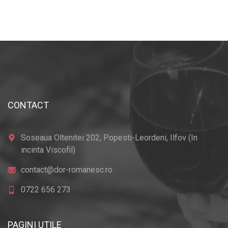
CONTACT
Soseaua Oltenitei 202, Popesti-Leordeni, Ilfov (In
incinta Viscofil)
contact@dor-romanesc.ro
0722 656 273
PAGINI UTILE