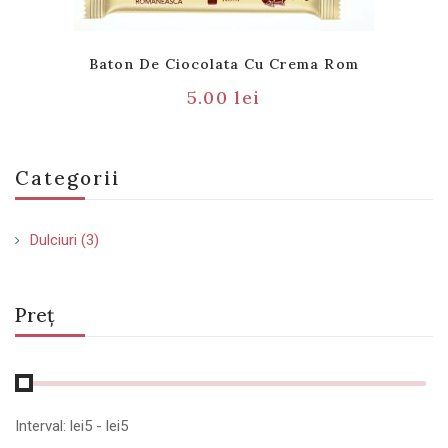
Baton De Ciocolata Cu Crema Rom
5.00
lei
Categorii
Dulciuri
(3)
Preț
Interval:
lei
5
- lei
5