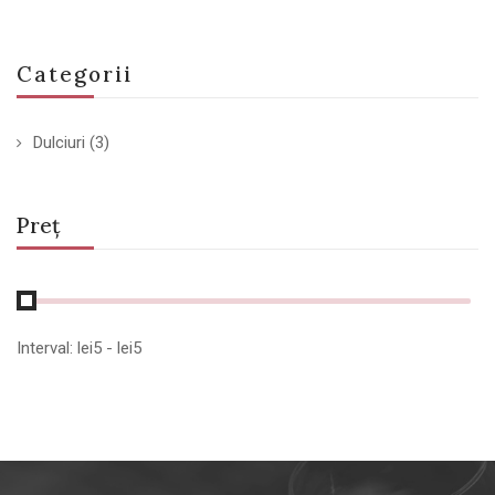
Categorii
Dulciuri
(3)
Preț
Interval:
lei
5
- lei
5