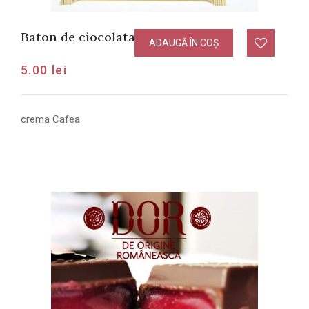
Baton de ciocolata cu crema Cafea
ADAUGĂ ÎN COȘ
5.00
lei
crema Cafea