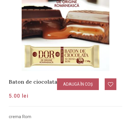
Baton de ciocolata cu crema Rom
ADAUGĂ ÎN COȘ
5.00
lei
crema Rom