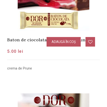
Baton de ciocolata cu crema de Prune
ADAUGĂ ÎN COȘ
5.00
lei
crema de Prune