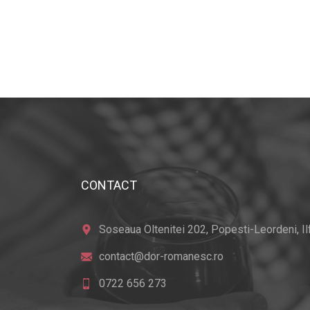
CONTACT
Soseaua Oltenitei 202, Popesti-Leordeni, Ilfo
contact@dor-romanesc.ro
0722 656 273