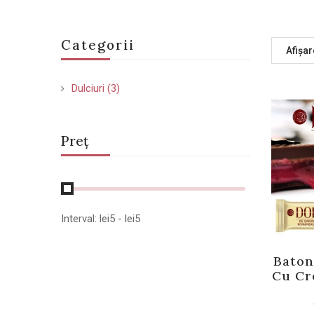
Categorii
Afișar
Dulciuri
(3)
Preț
Interval:
lei
5
- lei
5
Baton
Cu Cr