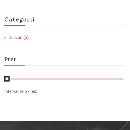
Categorii
Dulciuri
(3)
Preț
Interval:
lei
5
- lei
5