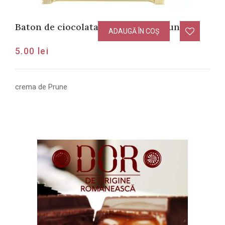
Baton de ciocolata cu crema de Prune
ADAUGĂ ÎN COȘ
5.00
lei
crema de Prune