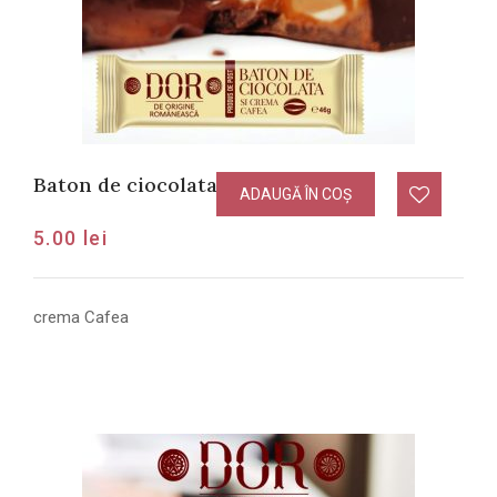
Baton de ciocolata cu crema Cafea
ADAUGĂ ÎN COȘ
5.00
lei
crema Cafea