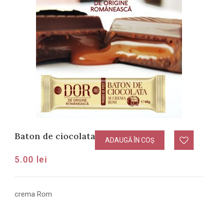
Baton de ciocolata cu crema Rom
ADAUGĂ ÎN COȘ
5.00
lei
crema Rom