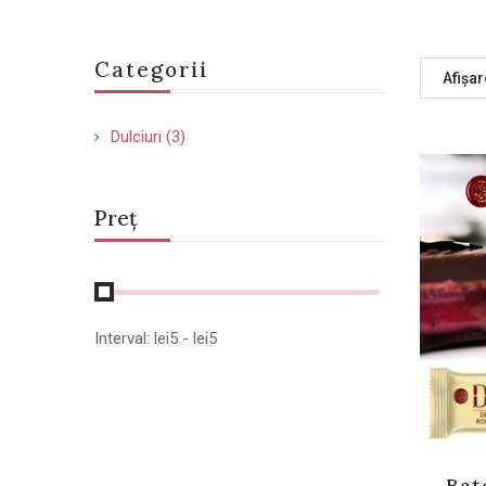
Categorii
Afișar
Dulciuri
(3)
Preț
Interval:
lei
5
- lei
5
Bat