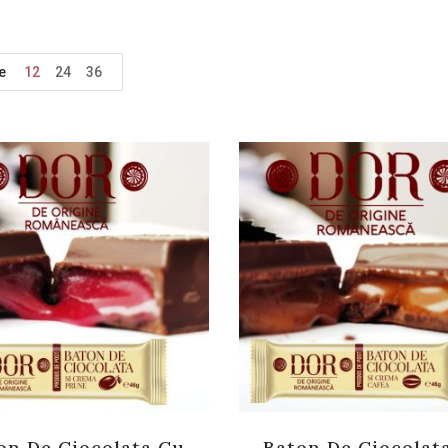
e
12
24
36
on De Ciocolata Cu
Baton De Ciocolat