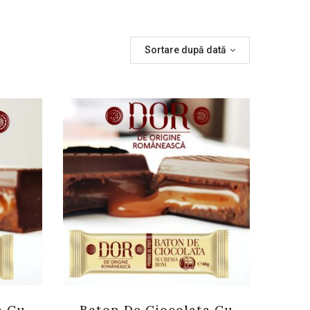
Sortare după dată
a Cu
Baton De Ciocolata Cu