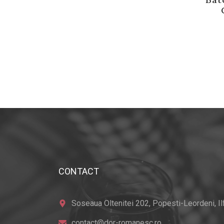
CONTACT
Soseaua Oltenitei 202, Popesti-Leordeni, Ilfo
contact@dor-romanesc.ro