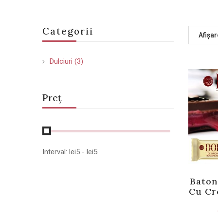
Categorii
Afișar
Dulciuri
(3)
Preț
Interval:
lei
5
- lei
5
Baton
Cu Cr