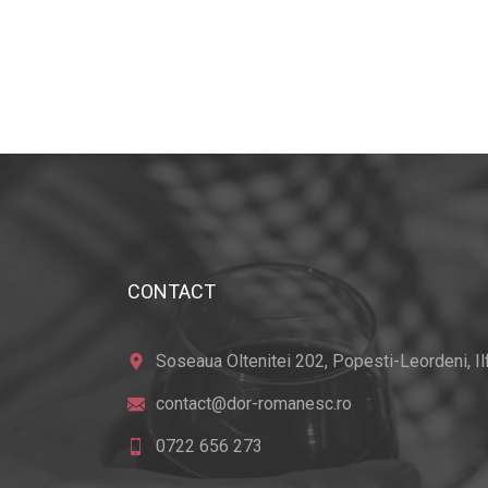
CONTACT
Soseaua Oltenitei 202, Popesti-Leordeni, Ilfo
contact@dor-romanesc.ro
0722 656 273