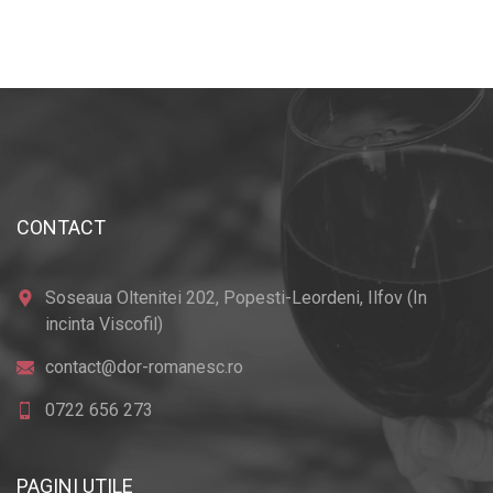
CONTACT
Soseaua Oltenitei 202, Popesti-Leordeni, Ilfov (In
incinta Viscofil)
contact@dor-romanesc.ro
0722 656 273
PAGINI UTILE