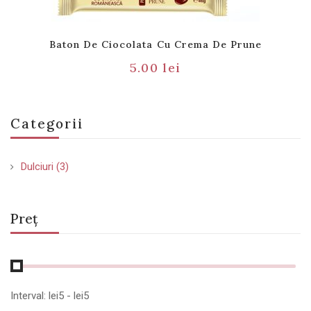
Baton De Ciocolata Cu Crema De Prune
5.00
lei
Categorii
Dulciuri
(3)
Preț
Interval:
lei
5
- lei
5