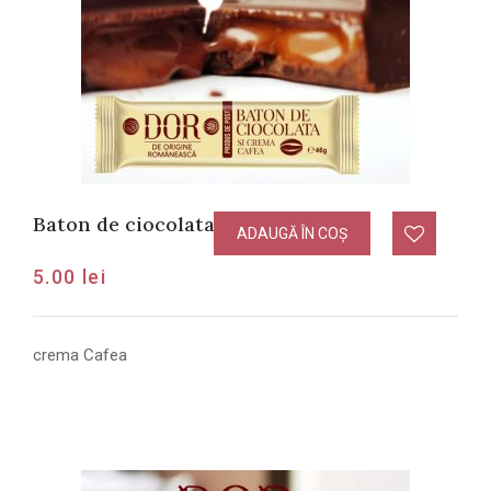
Baton de ciocolata cu crema Cafea
ADAUGĂ ÎN COȘ
5.00
lei
crema Cafea