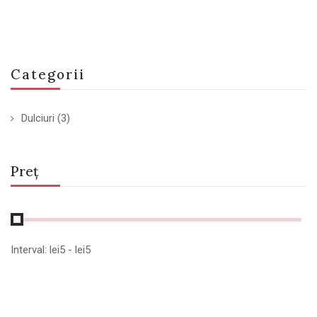
Categorii
Dulciuri
(3)
Preț
Interval:
lei
5
- lei
5