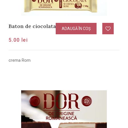
Baton de ciocolata cu crema Rom
ADAUGĂ ÎN COȘ
5.00
lei
crema Rom