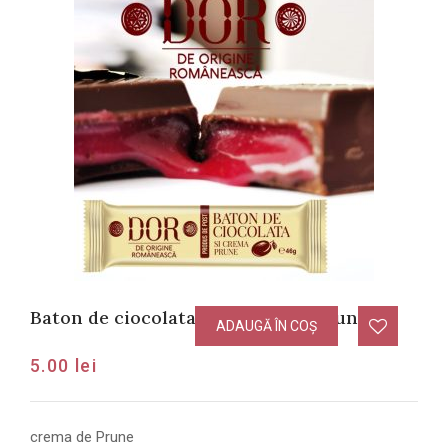
Baton de ciocolata cu crema de Prune
ADAUGĂ ÎN COȘ
5.00
lei
crema de Prune