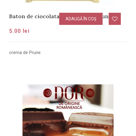
Baton de ciocolata cu crema de Prune
ADAUGĂ ÎN COȘ
5.00
lei
crema de Prune