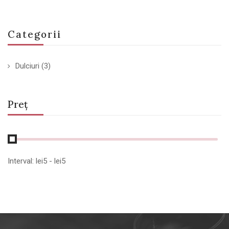
Categorii
Dulciuri
(3)
Preț
Interval:
lei
5
- lei
5