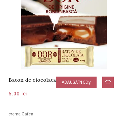
Baton de ciocolata cu crema Cafea
ADAUGĂ ÎN COȘ
5.00
lei
crema Cafea