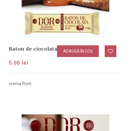
Baton de ciocolata cu crema Rom
ADAUGĂ ÎN COȘ
5.00
lei
crema Rom