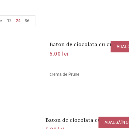
e
12
24
36
Baton de ciocolata cu crema d
ADAUG
5.00
lei
crema de Prune
Baton de ciocolata cu crema Ro
ADAUGĂ ÎN 