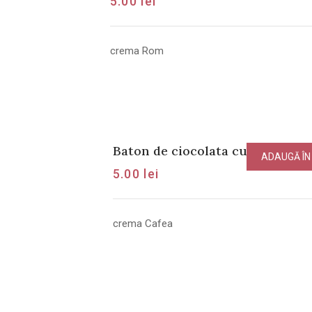
5.00
lei
crema Rom
Baton de ciocolata cu crema Ca
ADAUGĂ ÎN
5.00
lei
crema Cafea