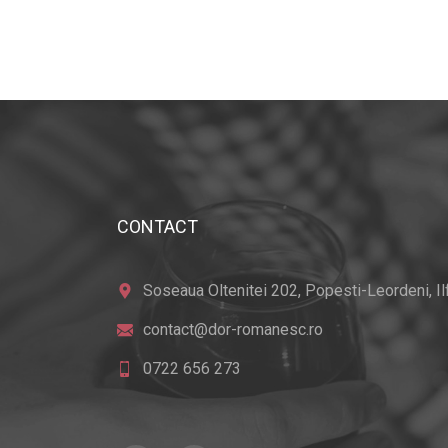
CONTACT
Soseaua Oltenitei 202, Popesti-Leordeni, Ilfo
contact@dor-romanesc.ro
0722 656 273