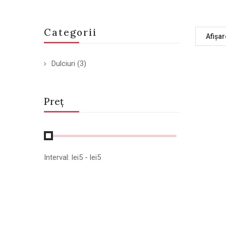
Categorii
Afișar
Dulciuri
(3)
Preț
Interval:
lei
5
- lei
5